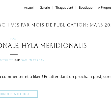
Accueil
Galerie
Tirages d’art
Boutique
À Propo
RCHIVES PAR MOIS DE PUBLICATION:
MARS 20
TOUT
onale, Hyla meridionalis
0/03/2023
PAR
DAMIEN CERDAN
, à commenter et à liker ! En attendant un prochain post, sor
TINUER LA LECTURE
→