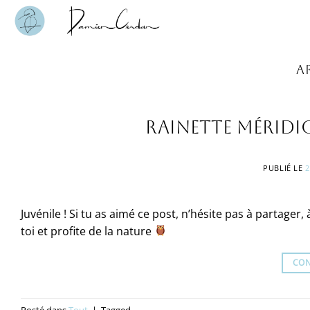
Passer
au
contenu
A
Rainette méridi
PUBLIÉ LE
2
Juvénile ! Si tu as aimé ce post, n’hésite pas à partager
toi et profite de la nature
CON