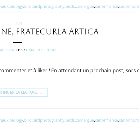
maux
,
biology
,
bird
,
birdphotography
,
birds
,
camargue
,
canonfrance
,
canonnord
TOUT
ne, Fratecurla artica
4/03/2023
PAR
DAMIEN CERDAN
à commenter et à liker ! En attendant un prochain post, sors 
TINUER LA LECTURE
→
maux
,
biology
,
bird
,
birdphotography
,
birds
,
camargue
,
canonfrance
,
canonnord