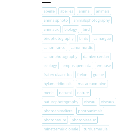
abeille
abeilles
animal
animals
animalsphoto
animalsphotography
animaux
biology
bird
birdphotography
birds
camargue
canonfrance
canonnordic
canonphotography
damien cerdan
ecology
empusapennata
empuse
fraterculaarctica
frelon
guepe
hylameridionalis
macareuxmoine
merle
natural
nature
naturephotography
oiseau
oiseaux
photoanimaliere
photoanimals
photonature
photooiseaux
rainetteméridionale
turdusmerula