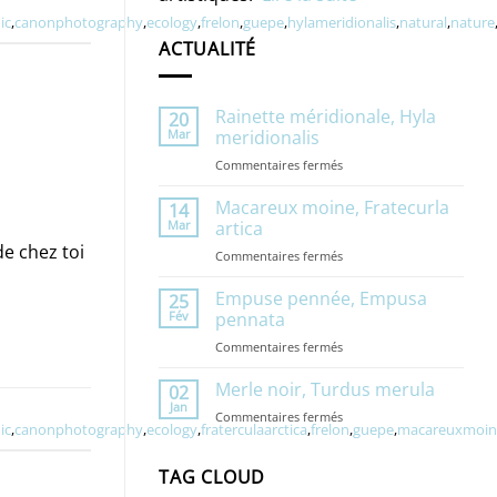
ic
,
canonphotography
,
ecology
,
frelon
,
guepe
,
hylameridionalis
,
natural
,
nature
ACTUALITÉ
Rainette méridionale, Hyla
20
Mar
meridionalis
sur
Commentaires fermés
Rainette
méridionale,
Macareux moine, Fratecurla
14
Hyla
Mar
artica
meridionalis
de chez toi
sur
Commentaires fermés
Macareux
moine,
Empuse pennée, Empusa
25
Fratecurla
Fév
pennata
artica
sur
Commentaires fermés
Empuse
pennée,
Merle noir, Turdus merula
02
Empusa
Jan
sur
Commentaires fermés
pennata
ic
,
canonphotography
,
ecology
,
fraterculaarctica
,
frelon
,
guepe
,
macareuxmoin
Merle
noir,
Turdus
TAG CLOUD
merula