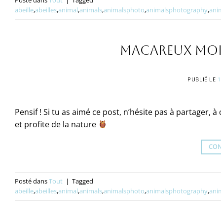
Posté dans
Tout
|
Tagged
abeille
,
abeilles
,
animal
,
animals
,
animalsphoto
,
animalsphotography
,
ani
Macareux moi
PUBLIÉ LE
1
Pensif ! Si tu as aimé ce post, n’hésite pas à partager, 
et profite de la nature
CON
Posté dans
Tout
|
Tagged
abeille
,
abeilles
,
animal
,
animals
,
animalsphoto
,
animalsphotography
,
ani