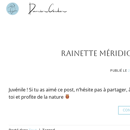
Passer
au
contenu
Rainette méridi
PUBLIÉ LE
2
Juvénile ! Si tu as aimé ce post, n’hésite pas à partager
toi et profite de la nature
CON