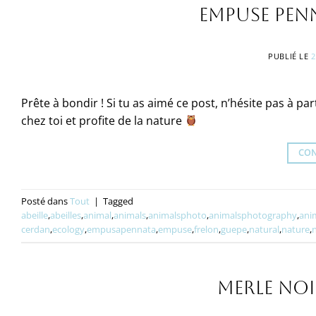
Empuse pen
PUBLIÉ LE
2
Prête à bondir ! Si tu as aimé ce post, n’hésite pas à p
chez toi et profite de la nature
CON
Posté dans
Tout
|
Tagged
abeille
,
abeilles
,
animal
,
animals
,
animalsphoto
,
animalsphotography
,
ani
cerdan
,
ecology
,
empusapennata
,
empuse
,
frelon
,
guepe
,
natural
,
nature
,
Merle no