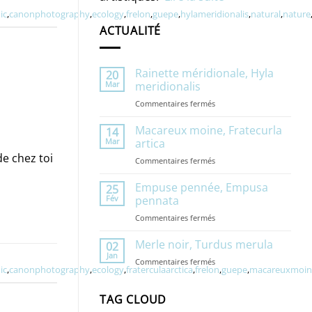
ic
,
canonphotography
,
ecology
,
frelon
,
guepe
,
hylameridionalis
,
natural
,
nature
ACTUALITÉ
Rainette méridionale, Hyla
20
Mar
meridionalis
sur
Commentaires fermés
Rainette
méridionale,
Macareux moine, Fratecurla
14
Hyla
Mar
artica
meridionalis
de chez toi
sur
Commentaires fermés
Macareux
moine,
Empuse pennée, Empusa
25
Fratecurla
Fév
pennata
artica
sur
Commentaires fermés
Empuse
pennée,
Merle noir, Turdus merula
02
Empusa
Jan
sur
Commentaires fermés
pennata
ic
,
canonphotography
,
ecology
,
fraterculaarctica
,
frelon
,
guepe
,
macareuxmoin
Merle
noir,
Turdus
TAG CLOUD
merula