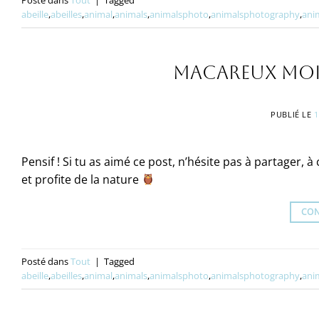
Posté dans
Tout
|
Tagged
abeille
,
abeilles
,
animal
,
animals
,
animalsphoto
,
animalsphotography
,
ani
Macareux moi
PUBLIÉ LE
1
Pensif ! Si tu as aimé ce post, n’hésite pas à partager, 
et profite de la nature
CON
Posté dans
Tout
|
Tagged
abeille
,
abeilles
,
animal
,
animals
,
animalsphoto
,
animalsphotography
,
ani