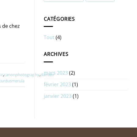
CATÉGORIES
s de chez
Tout
(4)
ARCHIVES
mars 2023
(2)
ic
,
canonphotography
,
damien
turdusmerula
février 2023
(1)
janvier 2023
(1)