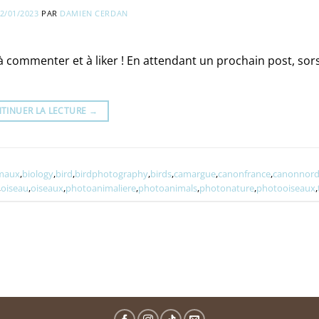
2/01/2023
PAR
DAMIEN CERDAN
, à commenter et à liker ! En attendant un prochain post, sor
TINUER LA LECTURE
→
maux
,
biology
,
bird
,
birdphotography
,
birds
,
camargue
,
canonfrance
,
canonnord
,
oiseau
,
oiseaux
,
photoanimaliere
,
photoanimals
,
photonature
,
photooiseaux
,