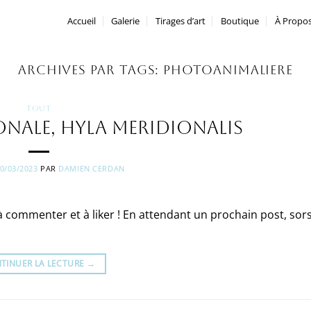
Accueil
Galerie
Tirages d’art
Boutique
À Propo
ARCHIVES PAR TAGS:
PHOTOANIMALIERE
TOUT
onale, Hyla meridionalis
0/03/2023
PAR
DAMIEN CERDAN
, à commenter et à liker ! En attendant un prochain post, sor
TINUER LA LECTURE
→