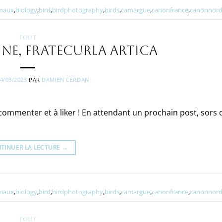
maux
,
biology
,
bird
,
birdphotography
,
birds
,
camargue
,
canonfrance
,
canonnord
TOUT
ne, Fratecurla artica
4/03/2023
PAR
DAMIEN CERDAN
à commenter et à liker ! En attendant un prochain post, sors 
TINUER LA LECTURE
→
maux
,
biology
,
bird
,
birdphotography
,
birds
,
camargue
,
canonfrance
,
canonnord
TOUT