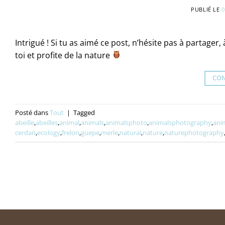
PUBLIÉ LE
0
Intrigué ! Si tu as aimé ce post, n’hésite pas à partager
toi et profite de la nature
CON
Posté dans
Tout
|
Tagged
abeille
,
abeilles
,
animal
,
animals
,
animalsphoto
,
animalsphotography
,
ani
cerdan
,
ecology
,
frelon
,
guepe
,
merle
,
natural
,
nature
,
naturephotography