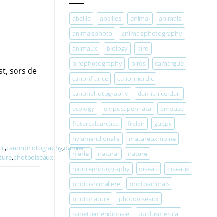
abeille
abeilles
animal
animals
animalsphoto
animalsphotography
animaux
biology
bird
birdphotography
birds
camargue
st, sors de
canonfrance
canonnordic
canonphotography
damien cerdan
ecology
empusapennata
empuse
fraterculaarctica
frelon
guepe
hylameridionalis
macareuxmoine
ic
,
canonphotography
,
damien
merle
natural
nature
ture
,
photooiseaux
naturephotography
oiseau
oiseaux
photoanimaliere
photoanimals
photonature
photooiseaux
rainetteméridionale
turdusmerula