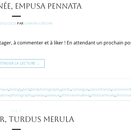
née, Empusa pennata
5/02/2023
PAR
DAMIEN CERDAN
artager, à commenter et à liker ! En attendant un prochain po
TINUER LA LECTURE
→
maux
,
biology
,
bird
,
birdphotography
,
birds
,
camargue
,
canonfrance
,
canonnord
naturephotography
,
oiseau
,
oiseaux
,
photoanimaliere
,
photoanimals
,
photona
TOUT
ir, Turdus merula