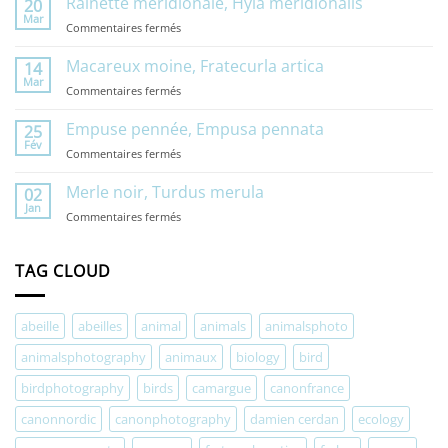
Rainette méridionale, Hyla meridionalis
20
Mar
sur
Commentaires fermés
Rainette
méridionale,
Macareux moine, Fratecurla artica
14
Hyla
Mar
sur
Commentaires fermés
meridionalis
Macareux
moine,
Empuse pennée, Empusa pennata
25
Fratecurla
Fév
sur
Commentaires fermés
artica
Empuse
pennée,
Merle noir, Turdus merula
02
Empusa
Jan
sur
Commentaires fermés
pennata
Merle
noir,
Turdus
TAG CLOUD
merula
abeille
abeilles
animal
animals
animalsphoto
animalsphotography
animaux
biology
bird
birdphotography
birds
camargue
canonfrance
canonnordic
canonphotography
damien cerdan
ecology