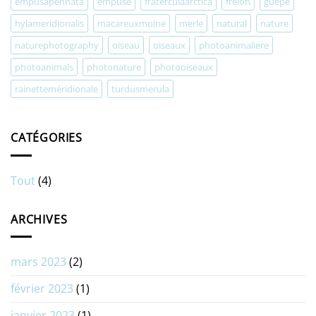
empusapennata
empuse
fraterculaarctica
frelon
guepe
hylameridionalis
macareuxmoine
merle
natural
nature
naturephotography
oiseau
oiseaux
photoanimaliere
photoanimals
photonature
photooiseaux
rainetteméridionale
turdusmerula
CATÉGORIES
Tout
(4)
ARCHIVES
mars 2023
(2)
février 2023
(1)
janvier 2023
(1)