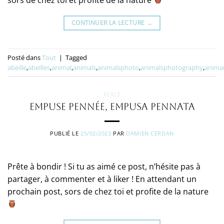
sors de chez toi et profite de la nature
CONTINUER LA LECTURE
→
Posté dans
Tout
|
Tagged
abeille
,
abeilles
,
animal
,
animals
,
animalsphoto
,
animalsphotography
,
anima
TOUT
Empuse pennée, Empusa pennata
PUBLIÉ LE
25/02/2023
PAR
DAMIEN CERDAN
Prête à bondir ! Si tu as aimé ce post, n’hésite pas à
partager, à commenter et à liker ! En attendant un
prochain post, sors de chez toi et profite de la nature