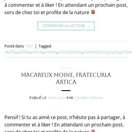
à commenter et à liker ! En attendant un prochain post,
sors de chez toi et profite de la nature
CONTINUER LA LECTURE
→
Posté dans
Tout
|
Tagged
abeille
,
abeilles
,
animal
,
animals
,
animalsphoto
,
animalsphotography
,
anima
TOUT
Macareux moine, Fratecurla
artica
PUBLIÉ LE
14/03/2023
PAR
DAMIEN CERDAN
Pensif ! Si tu as aimé ce post, n’hésite pas à partager, à
commenter et à liker ! En attendant un prochain post,