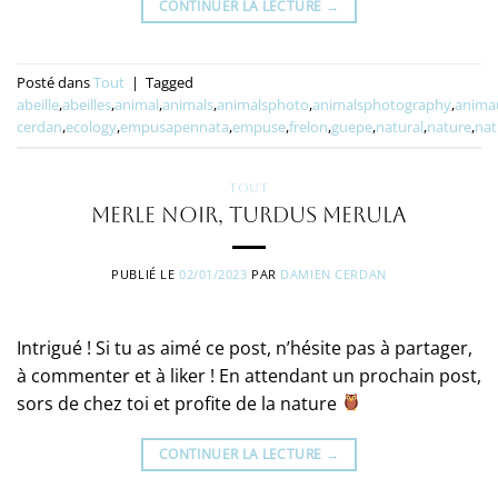
CONTINUER LA LECTURE
→
Posté dans
Tout
|
Tagged
abeille
,
abeilles
,
animal
,
animals
,
animalsphoto
,
animalsphotography
,
anima
cerdan
,
ecology
,
empusapennata
,
empuse
,
frelon
,
guepe
,
natural
,
nature
,
nat
TOUT
Merle noir, Turdus merula
PUBLIÉ LE
02/01/2023
PAR
DAMIEN CERDAN
Intrigué ! Si tu as aimé ce post, n’hésite pas à partager,
à commenter et à liker ! En attendant un prochain post,
sors de chez toi et profite de la nature
CONTINUER LA LECTURE
→