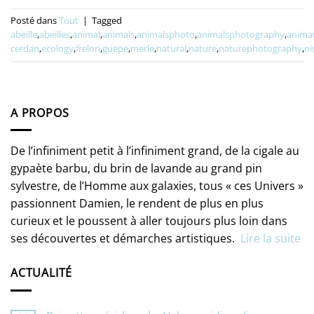
Posté dans
Tout
|
Tagged
abeille
,
abeilles
,
animal
,
animals
,
animalsphoto
,
animalsphotography
,
anima
cerdan
,
ecology
,
frelon
,
guepe
,
merle
,
natural
,
nature
,
naturephotography
,
oi
A PROPOS
De l’infiniment petit à l’infiniment grand, de la cigale au
gypaète barbu, du brin de lavande au grand pin
sylvestre, de l’Homme aux galaxies, tous « ces Univers »
passionnent Damien, le rendent de plus en plus
curieux et le poussent à aller toujours plus loin dans
ses découvertes et démarches artistiques.
Lire la suite
ACTUALITÉ